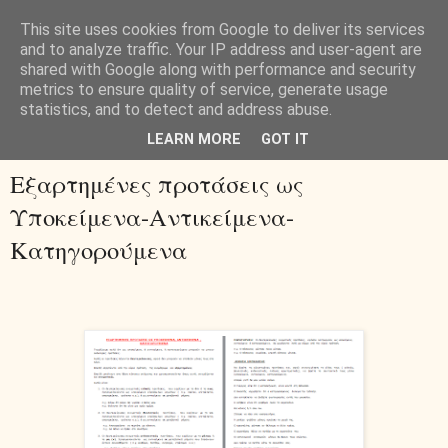
This site uses cookies from Google to deliver its services
and to analyze traffic. Your IP address and user-agent are
shared with Google along with performance and security
metrics to ensure quality of service, generate usage
statistics, and to detect and address abuse.
▼
LEARN MORE
GOT IT
Εξαρτημένες προτάσεις ως
Υποκείμενα-Αντικείμενα-
Κατηγορούμενα