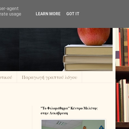
user-agent
erate usage
LEARN MORE
GOT IT
οτικού
Παραγωγή γραπτού λόγου
''Το Φιλομάθημα'' Κέντρο Μελέτης
στην Λυκόβρυση