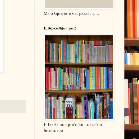
Με πλήκτρα αντί μελάνης...
Η Βιβλιοθήκη μας!
E-books που μαζεύουμε από το
διαδίκτυο