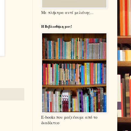
Με πλήκτρα αντί μελάνης...
Η Βιβλιοθήκη μας!
E-books που μαζεύουμε από το
διαδίκτυο