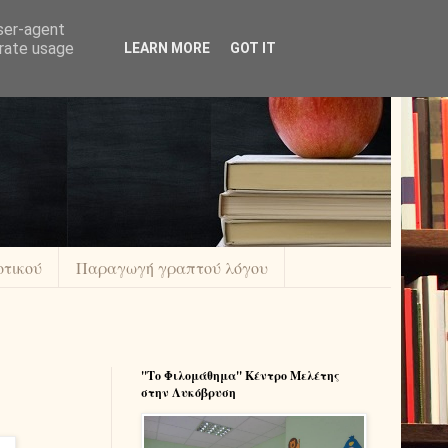
user-agent
erate usage
LEARN MORE
GOT IT
οτικού
Παραγωγή γραπτού λόγου
''Το Φιλομάθημα'' Κέντρο Μελέτης
στην Λυκόβρυση