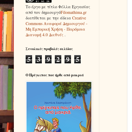
Το έργο με τίτλο
Φύλλα Εργασίας
από τον δημιουργό
Filomathima.gr
διατίθεται με την άδεια
Creative
Commons Αναφορά Δημιουργού -
Μη Εμπορική Χρήση - Παρόμοια
Διανομή 4.0 Διεθνές
.
Συνολικές προβολές σελίδας
5
3
9
2
9
5
Ο Πρίγκιπας που ήρθε από μακριά