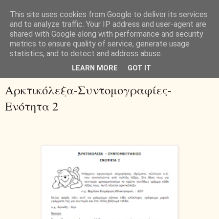
This site uses cookies from Google to deliver its services
and to analyze traffic. Your IP address and user-agent are
shared with Google along with performance and security
metrics to ensure quality of service, generate usage
statistics, and to detect and address abuse.
▼
LEARN MORE
GOT IT
Αρκτικόλεξα-Συντομογραφίες-
Ενότητα 2