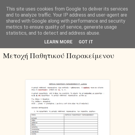
This site uses cookies from Google to deliver its services
and to analyze traffic. Your IP address and user-agent are
shared with Google along with performance and security
metrics to ensure quality of service, generate usage
statistics, and to detect and address abuse.
▼
LEARN MORE
GOT IT
Μετοχή Παθητικού Παρακείμενου