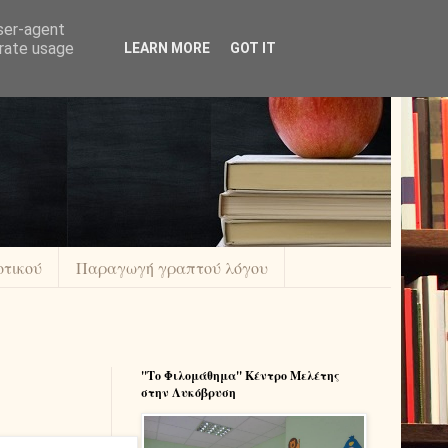
user-agent
erate usage
LEARN MORE
GOT IT
οτικού
Παραγωγή γραπτού λόγου
''Το Φιλομάθημα'' Κέντρο Μελέτης
στην Λυκόβρυση