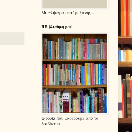
Με πλήκτρα αντί μελάνης...
Η Βιβλιοθήκη μας!
E-books που μαζεύουμε από το
διαδίκτυο