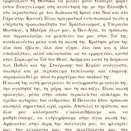
εμφανίζουν τη Θεοτόκο να μιλάει μόνο τέσσερις φορές
(στον Ευαγγελισμό, στη συνάντησή της με την Ελισάβετ,
στο περιστατικό με τον δωδεκαετή Ιησού στο Ναό και στο
Γάμο στην Καννά). Είναι πραγματικά εντυπωσιακό το ότι η
υπέρτατη προσωπικότητα του Χριστιανισμού, η Υπεραγία
Θεοτόκος, η Μητέρα όλων μας, η Παν-Αγία, το πρόσωπο,
που παρακαλούμε να μεσιτεύει για μας στον Υιό της,
αναδεικνύεται μέσα από τη σιωπή της. Κράτησε μέσα της
όλα όσα έβλεπε, όλα όσα έζησε, όλα όσα και η ίδια
υποψιαζόταν, αλλά αδυνατούσε να τα ερμηνεύσει, κοντά
στον Σαρκωμένο Υιό του Θεού. Ακόμη και κατά τη διάρκεια
των Παθών και της Σταύρωσης του Κυρίου αγόγγυστα,
σιωπηλά και με περίσσευμα ταπείνωσης και υπομονής
παρακολουθεί με πόνο το μαρτύριο του παιδιού της.
Η σιωπή της αυτή φανερώνει το ανέκφραστο μεγαλείο της,
την αγιότητά της, τη χάρη, που τη σκεπάζει. Είναι σιωπή
ομολογίας, μέσα στην οποία περικλείεται ολόκληρο το
σχέδιο σωτηρίας του ανθρώπου. Η Παναγία ήταν πρόσωπο
σιωπηλό, σημαντικό, ιερό, ωραίο. Αποτελεί το πρότυπο, που
όλοι μας καλούμαστε ν΄ακολουθήσουμε και να
μαθητεύσουμε, να εντρυφήσουμε στην άγια σιωπή της.
Αφήνοντας στην άκρη την πολυλογία μας, τις φλυαρίες
μας, την κενολογία μας, την περιττολογία μας, την