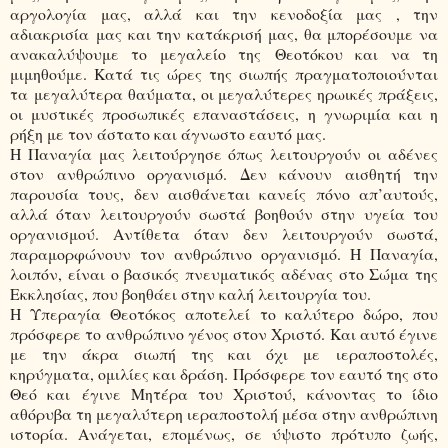
αργολογία μας, αλλά και την κενοδοξία μας , την
αδιακρισία μας και την κατάκρισή μας, θα μπορέσουμε να
ανακαλύψουμε το μεγαλείο της Θεοτόκου και να τη
μιμηθούμε. Κατά τις ώρες της σιωπής πραγματοποιούνται
τα μεγαλύτερα θαύματα, οι μεγαλύτερες ηρωικές πράξεις,
οι μυστικές προσωπικές επαναστάσεις, η γνωριμία και η
ρήξη με τον άστατο και άγνωστο εαυτό μας.
Η Παναγία μας λειτούργησε όπως λειτουργούν οι αδένες
στον ανθρώπινο οργανισμό. Δεν κάνουν αισθητή την
παρουσία τους, δεν αισθάνεται κανείς πόνο απ’αυτούς,
αλλά όταν λειτουργούν σωστά βοηθούν στην υγεία του
οργανισμού. Αντίθετα όταν δεν λειτουργούν σωστά,
παραμορφώνουν τον ανθρώπινο οργανισμό. Η Παναγία,
λοιπόν, είναι ο βασικός πνευματικός αδένας στο Σώμα της
Εκκλησίας, που βοηθάει στην καλή λειτουργία του.
Η Υπεραγία Θεοτόκος αποτελεί το καλύτερο δώρο, που
πρόσφερε το ανθρώπινο γένος στον Χριστό. Και αυτό έγινε
με την άκρα σιωπή της και όχι με ιεραποστολές,
κηρύγματα, ομιλίες και δράση. Πρόσφερε τον εαυτό της στο
Θεό και έγινε Μητέρα του Χριστού, κάνοντας το ίδιο
αθόρυβα τη μεγαλύτερη ιεραποστολή μέσα στην ανθρώπινη
ιστορία. Ανάγεται, επομένως, σε ύψιστο πρότυπο ζωής,