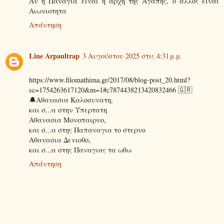
Αν η Παναγια ειναι η αρχη της Αγαπης, ο αλλος ειναι
Αιωνιοτητα
Απάντηση
Line Arpaultrap
3 Αυγούστου 2025 στις 4:31 μ.μ.
https://www.filomathima.gr/2017/08/blog-post_20.html?
sc=1754263617120&m=1#c7874438213420832466 🇬🇷
🔔Αθανασια Καλοσυνατη,
και σ...α στην Υπερτατη
Αθανασια Μονοπαιρνο,
και σ...α στης Παπαναγια το στερνο
Αθανασια Δενιοθο,
και σ...α στης Παναγιας τα ωθω
Απάντηση