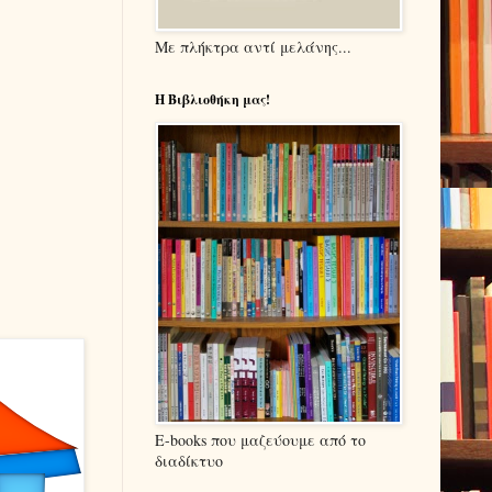
Με πλήκτρα αντί μελάνης...
Η Βιβλιοθήκη μας!
E-books που μαζεύουμε από το
διαδίκτυο