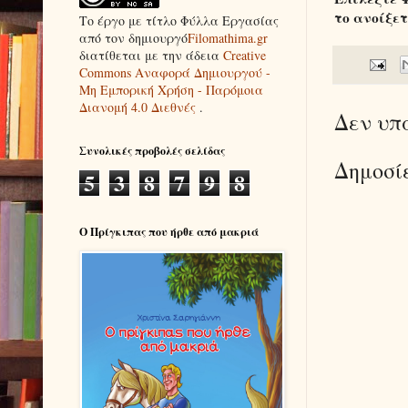
το ανοίξετ
Το έργο με τίτλο
Φύλλα Εργασίας
από τον δημιουργό
Filomathima.gr
διατίθεται με την άδεια
Creative
Commons Αναφορά Δημιουργού -
Μη Εμπορική Χρήση - Παρόμοια
Διανομή 4.0 Διεθνές
.
Δεν υπ
Συνολικές προβολές σελίδας
Δημοσί
5
3
8
7
9
8
Ο Πρίγκιπας που ήρθε από μακριά