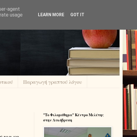
user-agent
erate usage
LEARN MORE
GOT IT
οτικού
Παραγωγή γραπτού λόγου
''Το Φιλομάθημα'' Κέντρο Μελέτης
στην Λυκόβρυση
υ για να