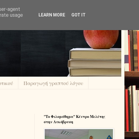
user-agent
erate usage
LEARN MORE
GOT IT
οτικού
Παραγωγή γραπτού λόγου
''Το Φιλομάθημα'' Κέντρο Μελέτης
στην Λυκόβρυση