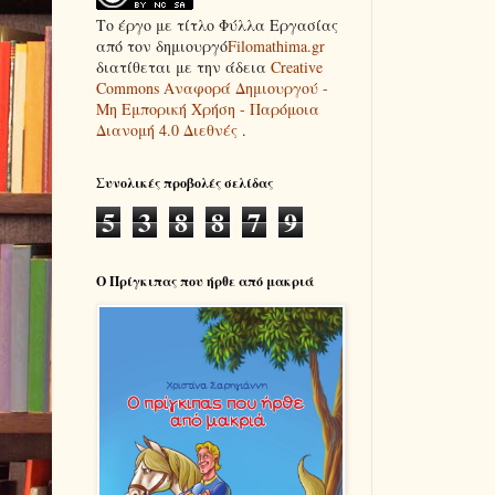
Το έργο με τίτλο
Φύλλα Εργασίας
από τον δημιουργό
Filomathima.gr
διατίθεται με την άδεια
Creative
Commons Αναφορά Δημιουργού -
Μη Εμπορική Χρήση - Παρόμοια
Διανομή 4.0 Διεθνές
.
Συνολικές προβολές σελίδας
5
3
8
8
7
9
Ο Πρίγκιπας που ήρθε από μακριά